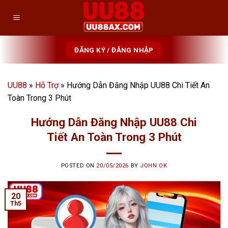
Skip
to
content
ĐĂNG KÝ / ĐĂNG NHẬP
UU88
»
Hỗ Trợ
»
Hướng Dẫn Đăng Nhập UU88 Chi Tiết An
Toàn Trong 3 Phút
Hướng Dẫn Đăng Nhập UU88 Chi
Tiết An Toàn Trong 3 Phút
POSTED ON
20/05/2026
BY
JOHN OK
20
Th5