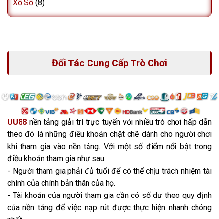
Xổ Số
(8)
Đối Tác Cung Cấp Trò Chơi
UU88
nền tảng giải trí trực tuyến với nhiều trò chơi hấp dẫn
theo đó là những điều khoản chặt chẽ dành cho người chơi
khi tham gia vào nền tảng. Với một số điểm nổi bật trong
điều khoản tham gia như sau:
- Người tham gia phải đủ tuổi để có thể chịu trách nhiệm tài
chính của chính bản thân của họ.
- Tài khoản của người tham gia cần có số dư theo quy định
của nền tảng để việc nạp rút được thực hiện nhanh chóng