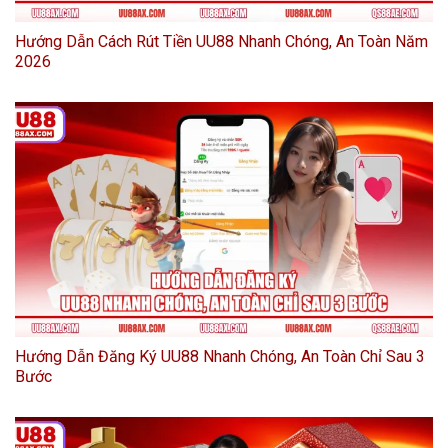
Hướng Dẫn Cách Rút Tiền UU88 Nhanh Chóng, An Toàn Năm
2026
Hướng Dẫn Đăng Ký UU88 Nhanh Chóng, An Toàn Chỉ Sau 3
Bước