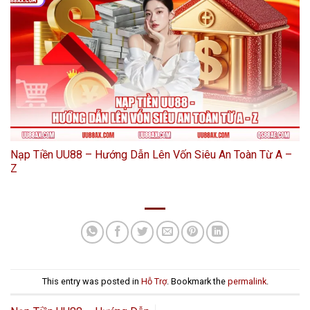
Nạp Tiền UU88 – Hướng Dẫn Lên Vốn Siêu An Toàn Từ A –
Z
This entry was posted in
Hỗ Trợ
. Bookmark the
permalink
.