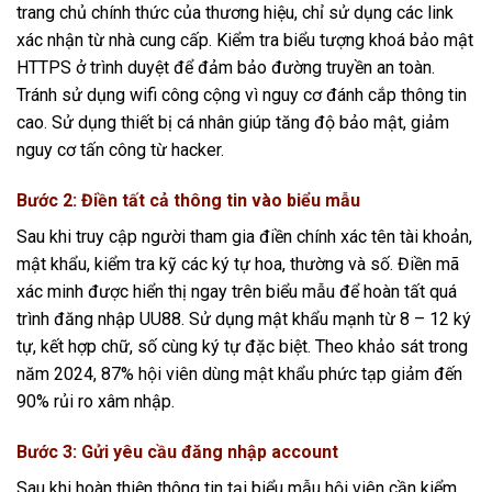
trang chủ chính thức của thương hiệu, chỉ sử dụng các link
xác nhận từ nhà cung cấp. Kiểm tra biểu tượng khoá bảo mật
HTTPS ở trình duyệt để đảm bảo đường truyền an toàn.
Tránh sử dụng wifi công cộng vì nguy cơ đánh cắp thông tin
cao. Sử dụng thiết bị cá nhân giúp tăng độ bảo mật, giảm
nguy cơ tấn công từ hacker.
Bước 2: Điền tất cả thông tin vào biểu mẫu
Sau khi truy cập người tham gia điền chính xác tên tài khoản,
mật khẩu, kiểm tra kỹ các ký tự hoa, thường và số. Điền mã
xác minh được hiển thị ngay trên biểu mẫu để hoàn tất quá
trình đăng nhập UU88. Sử dụng mật khẩu mạnh từ 8 – 12 ký
tự, kết hợp chữ, số cùng ký tự đặc biệt. Theo khảo sát trong
năm 2024, 87% hội viên dùng mật khẩu phức tạp giảm đến
90% rủi ro xâm nhập.
Bước 3: Gửi yêu cầu đăng nhập account
Sau khi hoàn thiện thông tin tại biểu mẫu hội viên cần kiểm