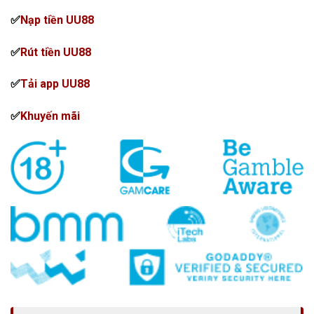
✅
Nạp tiền
UU88
✅
Rút tiền
UU88
✅
Tải app
UU88
✅
Khuyến mãi