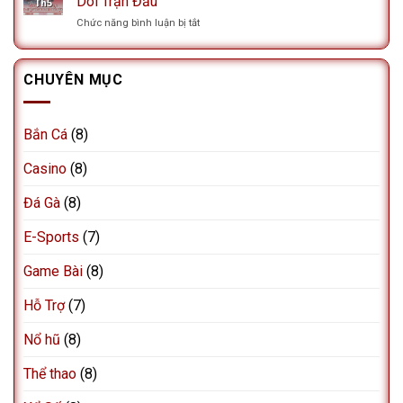
Dõi Trận Đấu
Bước
Th5
Esport
Siêu
Chức năng bình luận bị tắt
ở
UU88
An
Cá
–
Toàn
Cược
Phân
Từ
Valorant
Tích
A
CHUYÊN MỤC
Tại
Biến
–
UU88
Động
Z
–
Theo
Luật
Bắn Cá
(8)
3
Và
Yếu
Cách
Tố
Casino
(8)
Theo
Dõi
Đá Gà
(8)
Trận
Đấu
E-Sports
(7)
Game Bài
(8)
Hỗ Trợ
(7)
Nổ hũ
(8)
Thể thao
(8)