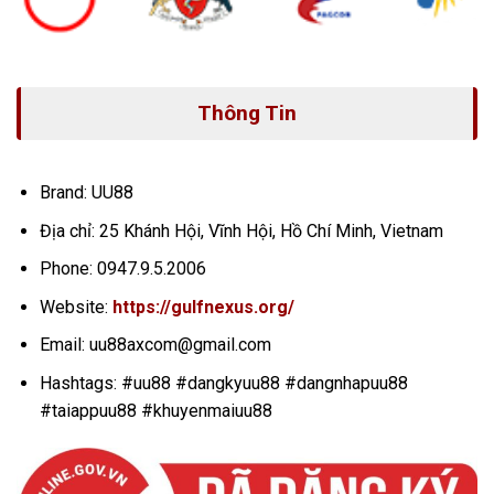
Thông Tin
Brand: UU88
Địa chỉ: 25 Khánh Hội, Vĩnh Hội, Hồ Chí Minh, Vietnam
Phone: 0947.9.5.2006
Website:
https://gulfnexus.org/
Email:
uu88axcom@gmail.com
Hashtags: #uu88 #dangkyuu88 #dangnhapuu88
#taiappuu88 #khuyenmaiuu88