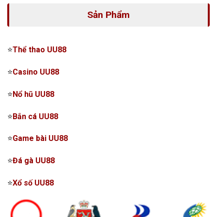
Sản Phẩm
⭐
Thể thao UU88
⭐
Casino UU88
⭐
Nổ hũ UU88
⭐
Bắn cá UU88
⭐
Game bài UU88
⭐
Đá gà UU88
⭐
Xổ số UU88