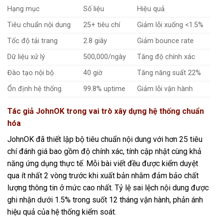
Hạng mục
Số liệu
Hiệu quả
Tiêu chuẩn nội dung
25+ tiêu chí
Giảm lỗi xuống <1.5%
Tốc độ tải trang
2.8 giây
Giảm bounce rate
Dữ liệu xử lý
500,000/ngày
Tăng độ chính xác
Đào tạo nội bộ
40 giờ
Tăng năng suất 22%
Ổn định hệ thống
99.8% uptime
Giảm lỗi vận hành
Tác giả JohnOK trong vai trò xây dựng hệ thống chuẩn
hóa
JohnOK đã thiết lập bộ tiêu chuẩn nội dung với hơn 25 tiêu
chí đánh giá bao gồm độ chính xác, tính cập nhật cùng khả
năng ứng dụng thực tế. Mỗi bài viết đều được kiểm duyệt
qua ít nhất 2 vòng trước khi xuất bản nhằm đảm bảo chất
lượng thông tin ở mức cao nhất. Tỷ lệ sai lệch nội dung được
ghi nhận dưới 1.5% trong suốt 12 tháng vận hành, phản ánh
hiệu quả của hệ thống kiểm soát.