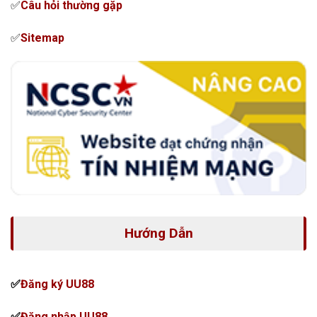
✅
Câu hỏi thường gặp
✅
Sitemap
Hướng Dẫn
✅
Đăng ký
UU88
✅
Đăng nhập
UU88