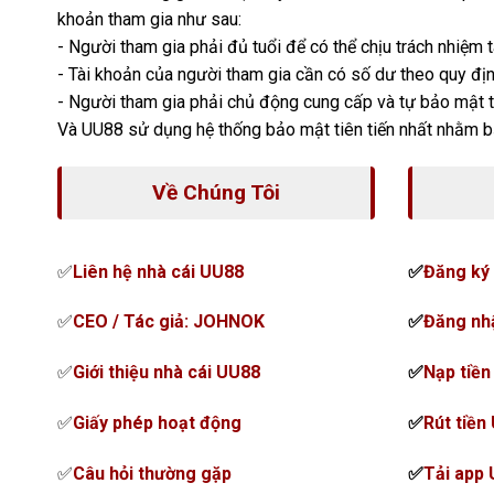
khoản tham gia như sau:
- Người tham gia phải đủ tuổi để có thể chịu trách nhiệm t
- Tài khoản của người tham gia cần có số dư theo quy địn
- Người tham gia phải chủ động cung cấp và tự bảo mật th
Và UU88 sử dụng hệ thống bảo mật tiên tiến nhất nhằm b
Về Chúng Tôi
✅
Liên hệ nhà cái
UU88
✅
Đăng ký
✅
CEO / Tác giả: JOHNOK
✅
Đăng n
✅
Giới thiệu nhà cái
UU88
✅
Nạp tiề
✅
Giấy phép hoạt động
✅
Rút tiền
✅
Câu hỏi thường gặp
✅
Tải app