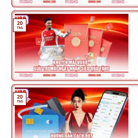
20
Th5
20
Th5