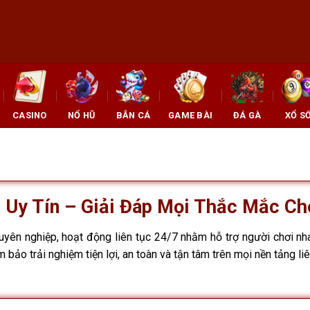
CASINO
NỔ HŨ
BẮN CÁ
GAME BÀI
ĐÁ GÀ
XỔ S
 Uy Tín – Giải Đáp Mọi Thắc Mắc Ch
n nghiệp, hoạt động liên tục 24/7 nhằm hỗ trợ người chơi nhan
 bảo trải nghiệm tiện lợi, an toàn và tận tâm trên mọi nền tảng liê