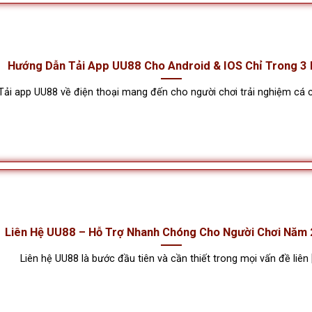
Hướng Dẫn Tải App UU88 Cho Android & IOS Chỉ Trong 3
Tải app UU88 về điện thoại mang đến cho người chơi trải nghiệm cá cư
Liên Hệ UU88 – Hỗ Trợ Nhanh Chóng Cho Người Chơi Năm
Liên hệ UU88 là bước đầu tiên và cần thiết trong mọi vấn đề liên [.