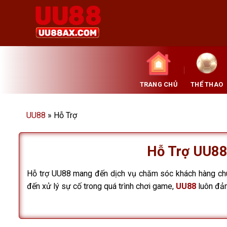
Skip
to
content
TRANG CHỦ
THỂ THAO
UU88
»
Hỗ Trợ
Hỗ Trợ UU88
Hỗ trợ UU88 mang đến dịch vụ chăm sóc khách hàng chuyê
đến xử lý sự cố trong quá trình chơi game,
UU88
luôn đảm